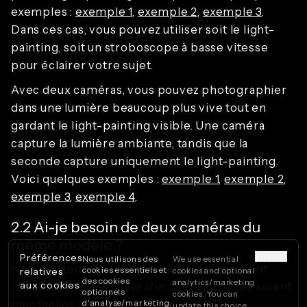
exemples :
exemple 1
,
exemple 2
,
exemple 3
.
Dans ces cas, vous pouvez utiliser soit le light-
painting, soit un stroboscope à basse vitesse
pour éclairer votre sujet.
Avec deux caméras, vous pouvez photographier
dans une lumière beaucoup plus vive tout en
gardant le light-painting visible. Une caméra
capture la lumière ambiante, tandis que la
seconde capture uniquement le light-painting.
Voici quelques exemples :
exemple 1
,
exemple 2
,
exemple 3
,
exemple 4
.
2.2 Ai-je besoin de deux caméras du
même modèle ?
English
Préférences
Nous utilisons des
We use essential
Non. Idéalement, les deux caméras devraient
cookies essentiels et
relatives
cookies and optional
des cookies
analytics/marketing
aux cookies
utiliser la même focale afin que les images soient
optionnels
cookies. You can
plus faciles à aligner.
d'analyse/marketing.
update this choice