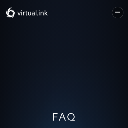
Tog
FAQ