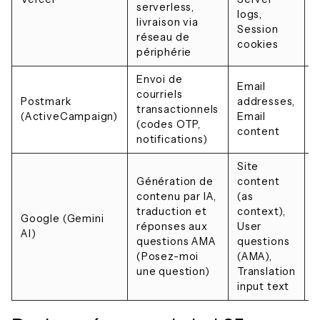
serverless,
G
logs,
livraison via
Session
réseau de
cookies
périphérie
Envoi de
Email
courriels
Postmark
addresses,
transactionnels
(ActiveCampaign)
Email
(codes OTP,
content
notifications)
Site
Génération de
content
contenu par IA,
(as
traduction et
context),
Google (Gemini
réponses aux
User
AI)
questions AMA
questions
(Posez-moi
(AMA),
une question)
Translation
input text