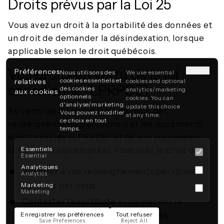
Droits prévus par la Loi 25
Vous avez un droit à la portabilité des données et
un droit de demander la désindexation, lorsque
applicable selon le droit québécois.
Vos droits en vertu de la loi
English
Préférences
Nous utilisons des
We use essential
cookies essentiels et
relatives
cookies and optional
canadienne (LPRPDE)
des cookies
analytics/marketing
aux cookies
optionnels
cookies. You can
d'analyse/marketing.
update this choice
En vertu de la Loi sur la protection des
Vous pouvez modifier
at any time.
ce choix en tout
renseignements personnels et les documents
temps.
électroniques (LPRPDE) et de son successeur
(LPVPC, lorsqu'adoptée), vous avez le droit de :
Essentiels
Essential
Analytiques
Accéder
à vos renseignements personnels
Analytics
détenus par nous.
Marketing
Marketing
Contester l'exactitude
et demander la
Enregistrer les préférences
Tout refuser
correction de vos renseignements
Save Preferences
Reject All